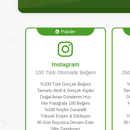
Popüler
Instagram
100 Türk Otomatik Beğeni
250
%100 Türk Gerçek Beğeni
%
Tamamı Aktif & Gerçek Kişiler
Tam
Doğal Artan Gönderim Hızı
D
Her Fotoğrafa 100 Beğeni
H
%100 Keşfet Garantili!
Yüksek Erişim & Etkileşim
Y
30 Gün Boyunca Devam Eder
30
Şifre Gerekmez