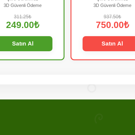
3D Güvenli Ödeme
3D Güvenli Ödeme
311.25₺
937.50₺
249.00₺
750.00₺
Satın Al
Satın Al