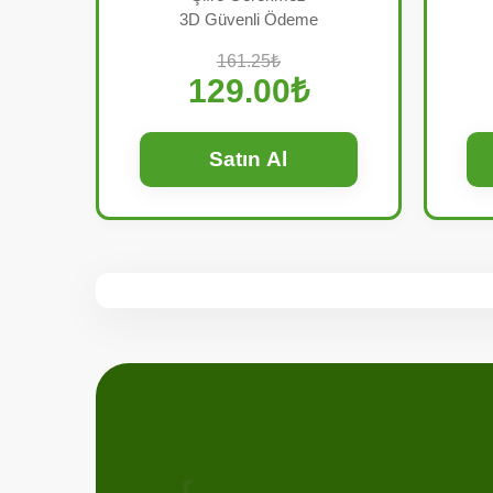
3D Güvenli Ödeme
161.25₺
129.00₺
Satın Al