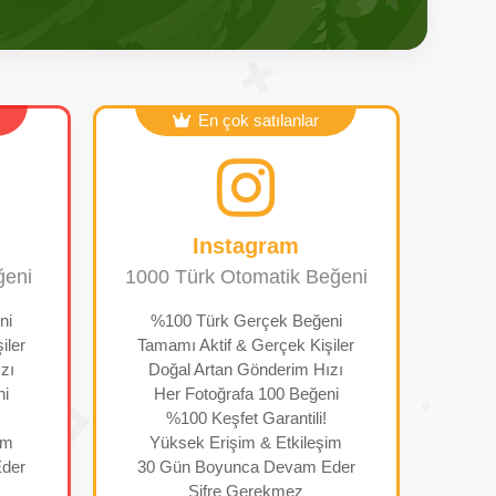
En çok satılanlar
Instagram
ğeni
1000 Türk Otomatik Beğeni
ni
%100 Türk Gerçek Beğeni
iler
Tamamı Aktif & Gerçek Kişiler
zı
Doğal Artan Gönderim Hızı
ni
Her Fotoğrafa 100 Beğeni
%100 Keşfet Garantili!
im
Yüksek Erişim & Etkileşim
der
30 Gün Boyunca Devam Eder
Şifre Gerekmez