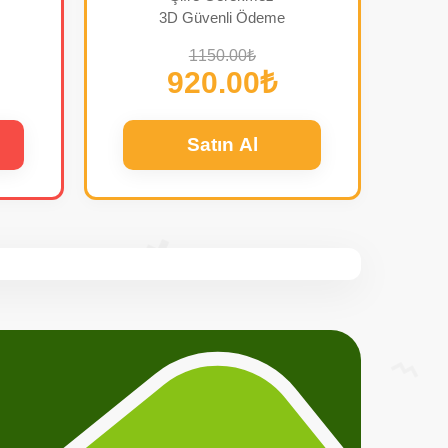
3D Güvenli Ödeme
1150.00₺
920.00₺
Satın Al